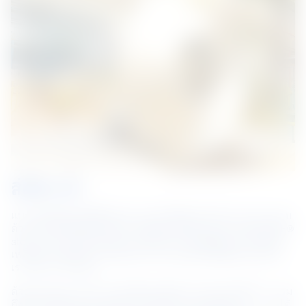
สิ่งที่เราทำ
แบรนด์ผลิตภัณฑ์ที่มีคุณค่าและเป็นที่ยอมรับของเราประกอบ
ด้วย COLORBOND® steel, ZINCALUME® steel, TRUECORE® 
steel และ SuperDyma® เราให้บริการโซลูชันและโปรไฟล์
เหล็กสำเร็จรูปผ่าน LYSAGHT® และพันธมิตรผู้ขึ้นรูปเหล็กที่
เราให้ความสำคัญ
ด้วยประสบการณ์กว่า 60 ปีในเอเชียตะวันออกเฉียงใต้ — รวม
ถึงอินโดนีเซีย มาเลเซีย สิงคโปร์ ไทย และเวียดนาม — เราได้