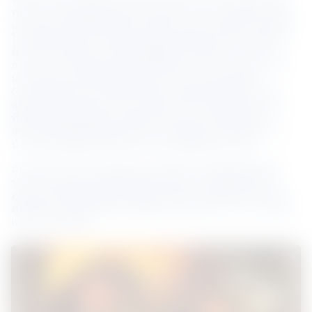
ทุนระหว่างบริษัท ล็อกซเล่ย์ จำกัด (มหาชน), บลูสโคป สตีล 
และนิปปอน สตีล ซึ่งเป็นการผสมผสานความเชี่ยวชาญระดับ
โลกเข้ากับนวัตกรรมท้องถิ่น ในฐานะผู้นำของประเทศไทย
ด้านเหล็กเคลือบและเหล็กเคลือบสี เราให้บริการภาคการ
ก่อสร้าง การผลิต และเครื่องใช้ไฟฟ้าจากโรงงานของเราที่
มาบตาพุด แบรนด์พรีเมียมของเราประกอบด้วยเหล็ก 
COLORBOND® และเหล็ก ZINCALUME® สำหรับโครงการ
อุตสาหกรรม, BlueScope Zacs® และจิงโจ้เหล็ก® สำหรับ
ที่พักอาศัย/SMEs และ SuperDyma® และ VIEWKOTE™ 
สำหรับเครื่องใช้ไฟฟ้า ด้วยความร่วมมือกับ LYSAGHT® เรา
นำเสนอโซลูชั่นเหล็กที่ทนทานและยั่งยืนทั่วประเทศ
มรดกของเราในการสร้างความแข็งแกร่ง ตั้งแต่จุดเริ่มต้น
ของเราในออสเตรเลียในปี 1885 จนถึงการเป็นผู้นำระดับ
ภูมิภาคในโซลูชั่นเหล็กเคลือบ เอ็นเอส บลูสโคป ได้กำหนด
ภูมิทัศน์การก่อสร้างทั่วอาเซียนผ่านนวัตกรรม ความร่วมมือ 
และความยืดหยุ่น