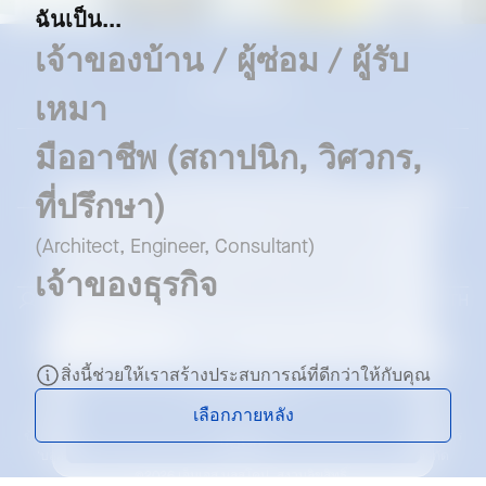
ฉันเป็น...
เจ้าของบ้าน / ผู้ซ่อม / ผู้รับ
แบรนด์ของเรา
เหมา
มืออาชีพ (สถาปนิก, วิศวกร,
ดาวน์โหลดและซัพพอร์ท
ที่ปรึกษา)
เราใช้คุกกี้เพื่อยกระดับประสบการณ์การใช้งานของท่าน และเพื่อ
ให้มั่นใจว่าเว็บไซต์ของเราสามารถทำงานได้อย่างถูกต้อง
(Architect, Engineer, Consultant)
ธุรกิจ
โดยการเลือก “
ยอมรับทั้งหมด
” ท่านยินยอมให้มีการใช้คุกกี้
ทั้งหมด (คุกกี้ที่จำเป็น, การวิเคราะห์ และ การตลาด)
เจ้าของธุรกิจ
หากท่านเลือก “
ปฏิเสธ
” ระบบจะใช้เฉพาะคุกกี้ที่จำเป็นซึ่งไม่
เลือกโปรไฟล์
Thailand | TH
สามารถระบุตัวตนได้ และเป็นคุกกี้ที่จำเป็นต่อการทำงานของ
เว็บไซต์เท่านั้น
โปรดดู 
นโยบายความเป็นส่วนตัว
 ของเราเพื่อรายละเอียดเพิ่ม
เติม
สิ่งนี้ช่วยให้เราสร้างประสบการณ์ที่ดีกว่าให้กับคุณ
ยอมรับทั้งหมด
เลือกภายหลัง
ข้อกำหนดการขาย
แจ้งเรื่อง
นโยบายความเป็นส่วนตัว
ข้อกำหนดในการให้บริการ
ปฏิเสธ
‘บลูสโคป’ เป็นเครื่องหมายการค้าจดทะเบียนของบริษัท บลูสโคป สตีล จำกัด
©2026 เอ็นเอส บลูสโคป. สงวนลิขสิทธิ์.