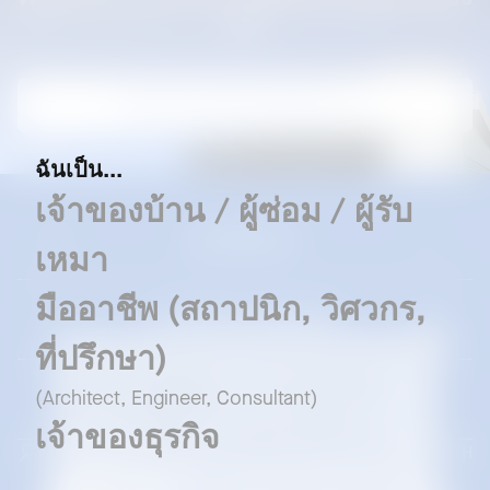
เรา
ค้นหาตัวแทนจำหน่ายของเรา
ฉันเป็น...
เจ้าของบ้าน / ผู้ซ่อม / ผู้รับ
แบรนด์ของเรา
เหมา
มืออาชีพ (สถาปนิก, วิศวกร,
ดาวน์โหลดและซัพพอร์ท
ที่ปรึกษา)
เราใช้คุกกี้เพื่อยกระดับประสบการณ์การใช้งานของท่าน และเพื่อ
ให้มั่นใจว่าเว็บไซต์ของเราสามารถทำงานได้อย่างถูกต้อง
(Architect, Engineer, Consultant)
ธุรกิจ
โดยการเลือก “
ยอมรับทั้งหมด
” ท่านยินยอมให้มีการใช้คุกกี้
ทั้งหมด (คุกกี้ที่จำเป็น, การวิเคราะห์ และ การตลาด)
เจ้าของธุรกิจ
หากท่านเลือก “
ปฏิเสธ
” ระบบจะใช้เฉพาะคุกกี้ที่จำเป็นซึ่งไม่
เลือกโปรไฟล์
Thailand | TH
สามารถระบุตัวตนได้ และเป็นคุกกี้ที่จำเป็นต่อการทำงานของ
เว็บไซต์เท่านั้น