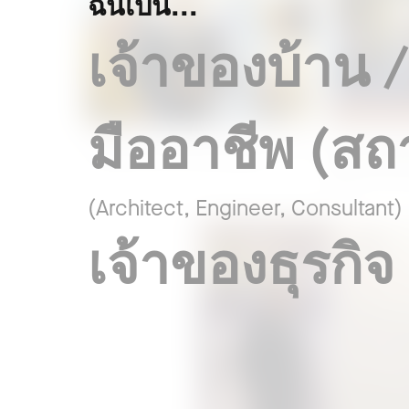
ฉันเป็น...
เจ้าของบ้าน / 
มืออาชีพ (สถา
(Architect, Engineer, Consultant)
เจ้าของธุรกิจ