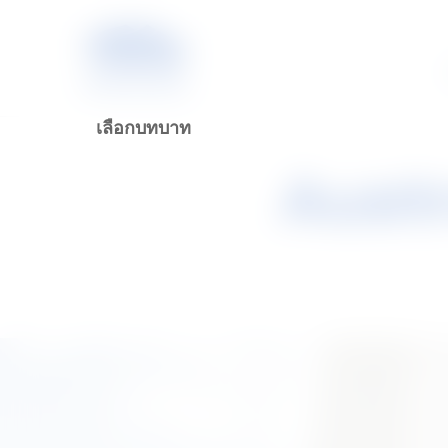
เลือกบทบาท
Austr