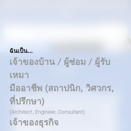
ค้นหาตัวแทนจำหน่ายที่ได้รับอนุญาตของ
เรา
ค้นหาตัวแทนจำหน่ายของเรา
ฉันเป็น...
เจ้าของบ้าน / ผู้ซ่อม / ผู้รับ
แบรนด์ของเรา
เหมา
มืออาชีพ (สถาปนิก, วิศวกร,
ดาวน์โหลดและซัพพอร์ท
ที่ปรึกษา)
เราใช้คุกกี้เพื่อยกระดับประสบการณ์การใช้งานของท่าน และเพื่อ
ให้มั่นใจว่าเว็บไซต์ของเราสามารถทำงานได้อย่างถูกต้อง
(Architect, Engineer, Consultant)
ธุรกิจ
โดยการเลือก “
ยอมรับทั้งหมด
” ท่านยินยอมให้มีการใช้คุกกี้
ทั้งหมด (คุกกี้ที่จำเป็น, การวิเคราะห์ และ การตลาด)
เจ้าของธุรกิจ
หากท่านเลือก “
ปฏิเสธ
” ระบบจะใช้เฉพาะคุกกี้ที่จำเป็นซึ่งไม่
เลือกโปรไฟล์
Thailand | TH
สามารถระบุตัวตนได้ และเป็นคุกกี้ที่จำเป็นต่อการทำงานของ