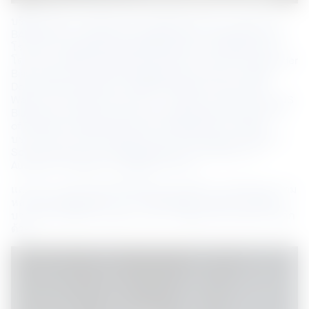
บริษัท เอ็นเอส บลูสโคป (ประเทศไทย) จำกัด ร่วมกับ SO/ 
BANGKOK และ AustCham Thailand จัดงาน Sundowners ที่
โรงแรม SO/ Bangkok วันพุธที่ 9 สิงหาคม 2566 ที่ผ่านมา
โดย ในงานได้มีการจัดอภิปายในหัวข้อ “Overcoming Gender 
Bias: Advancing Gender Equality and Inclusion in Male-
Dominated Industries” โดยได้รับเกียรติจาก คุณ Antiek 
Wahyu; VP Human Resources – Thailand & Myanmar at NS 
BlueScope Thailand และคุณ Juthamas Carranco; Director 
of Business Development at SO/ BANGKOK มาเป็นผู้
บรรยายและ อภิปาย โดยมี คุณ Donnah Ciempka; Head of 
School at Ascot International School and Director of 
AustCham Thailand มาเป็นพิธีกรในงาน
และในการอภิปายในครั้งนี้ ได้บรรยายถึงประโยชน์ของความ
หลากหลายในองค์กร การรวมเป็นหนึ่ง และผลกระทบเชิง
บวกต่อประสิทธิภาพองค์กร และการพัฒนาด้านนวัตกรรมอีก
ด้วย