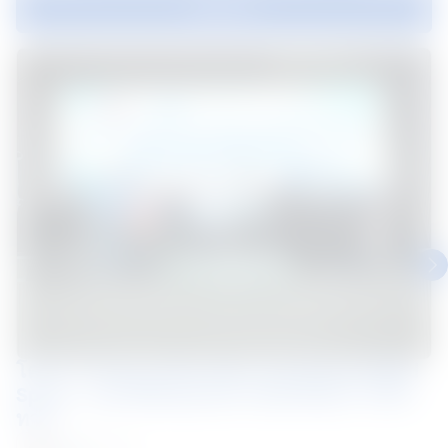
ดูทั้งหมด
โครงการอบรม "Drive Safe, See Beyond Blind
Spots – มองให้พ้นจุดบอด ปลอดภัยทุกการเดิน
ทาง"