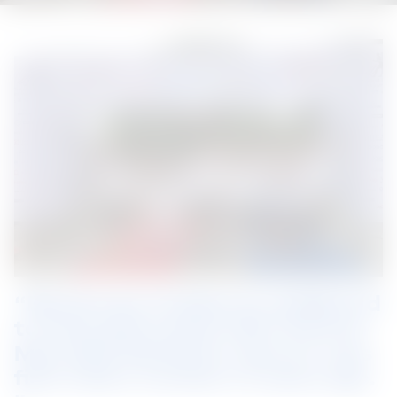
“BlueScope Thailand is delighted 
to have partnered with the Iron 
Man Mini Marathon since it was 
first held a number of years ago. 