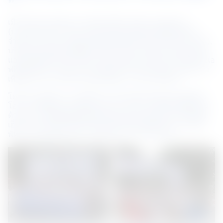
”
เมื่อวันที่ 7 พฤศจิกายน 2558 บริษัท เอ็นเอส บลูสโคป 
(ประเทศไทย) จำกัด ร่วมกับบริษัท สหวิริยาสตีลอินดัสตรี 
จำกัด (มหาชน), บริษัทเหล็กแผ่นรีดเย็นไทย จำกัด (มหาชน), 
บริษัท สยามยูไนเต็ดสตีล (1995) จำกัด, บริษัท นิปปอน สตีล 
แอนด์ ซูมิคิน กัลวาไนซิ่ง (ประเทศไทย) จำกัด และบริษัท เจเอ
ฟอี สตีล กัลวาไนซิ่ง (ประเทศไทย) จำกัด จัดกิจกรรมเดิน-วิ่ง
เพื่อสุขภาพการกุศล ฅนเหล็กมินิมาราธอน ครั้งที่ 8
โดยนำรายได้จากการจัดกิจกรรมไปส่งเสริมสนับสนุนผู้ด้อย
โอกาส ให้มีคุณภาพชีวิต และโอกาสในการพัฒนาศักยภาพ
ด้านต่างๆ ให้หยัดยืนอยู่ได้ในสังคมอย่างเข้มแข็ง โดยในปีนี้
เอ็นเอส บลูสโคป ได้มอบเงินช่วยเหลือมูลนิธิสงเคราะห์เด็ก
พัทยาและมูลนิธิสงเคราะห์คนพิการ การุณยเวศม์