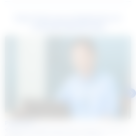
Hear from our employees on
Life@NS BlueScope
Pham Luat
ขับเคลื่อนความยั่งยืนในชุมชนและธุรกิจของเรา โดยส่งมอบ
ตามจุดประสงค์ของเราครั้งละหนึ่งความคิดริเริ่ม