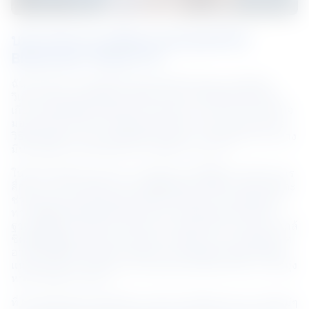
บทบาทและการเดินทางของคุณที่ NS 
BlueScope เป็นอย่างไร
ฉันเริ่มเส้นทางอาชีพในปี 2018 เมื่อฉันรับบทบาทเป็นนัก
วิเคราะห์อาวุโสในทีมพาณิชย์ ในบทบาทนี้ ฉันต้องเรียนรู้
เกี่ยวกับภูมิทัศน์ของอุตสาหกรรมและความท้าทายทางธุรกิจ 
มองหาโอกาสในการปรับต้นทุนให้เหมาะสม และเสนอแนะ
วิธีขับเคลื่อนการประหยัดต่อขนาดผ่านการใช้ทรัพยากรอย่าง
มีประสิทธิภาพในไซต์และสถานที่ต่างๆ ของเรา
ในปี 2022 มีตำแหน่งงานว่างในตำแหน่งผู้เชี่ยวชาญด้านการ
สื่อสารภายใน ฉันคว้าโอกาสนี้ทันทีเพราะรู้สึกว่าบทบาทนี้จะ
ช่วยขยายความเข้าใจของฉันเกี่ยวกับธุรกิจ รวมถึงเป็นช่อง
ทางให้ฉันได้เรียนรู้สิ่งใหม่ๆ ในบทบาทปัจจุบันของฉันใน
ฐานะผู้เชี่ยวชาญด้านการสื่อสารภายใน ฉันร่วมงานอย่างใกล้
ชิดกับทีมผู้บริหารระดับประเทศและเพื่อนร่วมงานในภูมิภาค
อาเซียนเพื่อขับเคลื่อนการสื่อสารภายในเชิงกลยุทธ์ โดยให้
แน่ใจว่าพนักงานเข้าใจและสอดคล้องกับทิศทางที่เรากำลังมุ่ง
หน้าไปในฐานะธุรกิจ
ที่ NS BlueScope ฉันได้รับแรงบันดาลใจให้ลองทำอะไรใหม่ๆ 