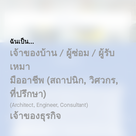
ติดต่อเรา
ฉันเป็น...
เจ้าของบ้าน / ผู้ซ่อม / ผู้รับ
แบรนด์ของเรา
เหมา
มืออาชีพ (สถาปนิก, วิศวกร,
ดาวน์โหลดและซัพพอร์ท
ที่ปรึกษา)
เราใช้คุกกี้เพื่อยกระดับประสบการณ์การใช้งานของท่าน และเพื่อ
ให้มั่นใจว่าเว็บไซต์ของเราสามารถทำงานได้อย่างถูกต้อง
(Architect, Engineer, Consultant)
ธุรกิจ
โดยการเลือก “
ยอมรับทั้งหมด
” ท่านยินยอมให้มีการใช้คุกกี้
ทั้งหมด (คุกกี้ที่จำเป็น, การวิเคราะห์ และ การตลาด)
เจ้าของธุรกิจ
หากท่านเลือก “
ปฏิเสธ
” ระบบจะใช้เฉพาะคุกกี้ที่จำเป็นซึ่งไม่
เลือกโปรไฟล์
Thailand | TH
สามารถระบุตัวตนได้ และเป็นคุกกี้ที่จำเป็นต่อการทำงานของ
เว็บไซต์เท่านั้น
โปรดดู 
นโยบายความเป็นส่วนตัว
 ของเราเพื่อรายละเอียดเพิ่ม