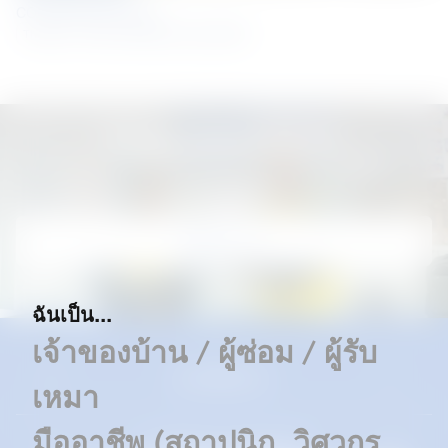
COLORBOND® steel
Thailand
หลังคาเมทัลชีทและผนังเมทัลชีท
ติดต่อขอข้อมูลเพิ่มเติม
ติดต่อเรา
ฉันเป็น...
เจ้าของบ้าน / ผู้ซ่อม / ผู้รับ
แบรนด์ของเรา
เหมา
มืออาชีพ (สถาปนิก, วิศวกร,