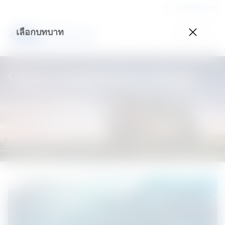
ประเทศ
Thailand | TH
เลือกบทบาท
Colors inspired by nature