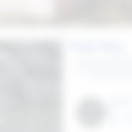
Posh Grey
แรงบันดาลใจจากสีของหินแก
ของธรรมชาติ และความทันสมั
ออกแบบหลากหลายประเภท 
การตกแต่งภายนอก ด้
Colour
RAL
701
RGB
78,
CMYK
13,