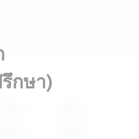
า
ปรึกษา)
urnt Almond
Desert Wind
kytone Blue
Bangkok Red