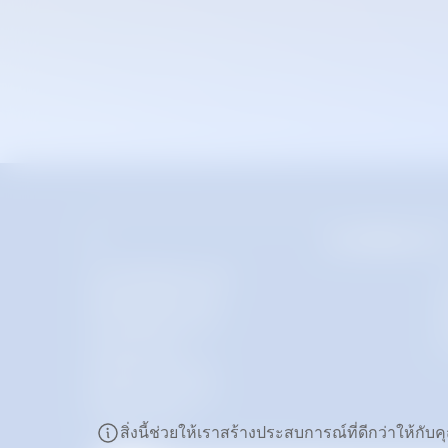
แบรนด์ของเรา
COLORBOND® steel
ZINCALUME® steel
ศ
TRUECORE® steel
ศ
SuperDyma®
SuperDyma® CRP
BlueScope Zacs®
JingJoe Lek®
สิ่งนี้ช่วยให้เราสร้างประสบการณ์ที่ดีกว่าให้กับค