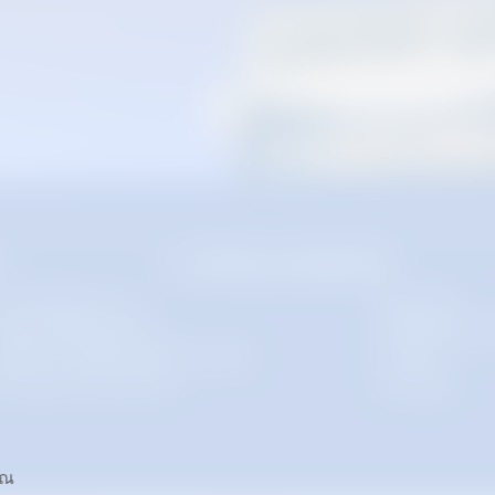
ดาวน์โหลดและซัพพอร์ท
ดาวน์โหลดเอกสาร
ที่พักอาศัย
ูนย์เมทัลชีทบลูสโคป
โลจิสติกส์และค
ูนย์กระจายสินค้าบลูสโคป แซคส์
ฟาร์มไก่
ตรวจสอบการรับประกัน
ฟาร์มหมู
ุณ