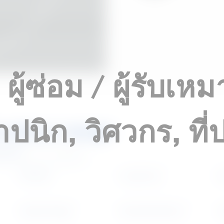
ผู้ซ่อม / ผู้รับเหม
ปนิก, วิศวกร, ที่
colour range
ndard
Off White
In Light Grey
B
Custard Orange
International Brown
S