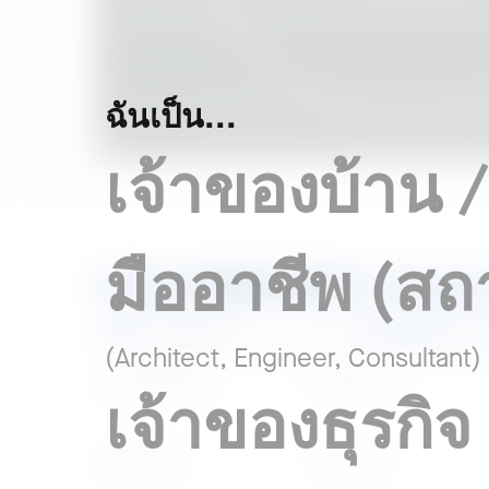
ฉันเป็น...
เจ้าของบ้าน / 
มืออาชีพ (สถา
COLORBOND® steel 
วัสดุ
ผิวสัมผัส
Standard
Sta
(Architect, Engineer, Consultant)
Thredbo White
Aiyara White
เจ้าของธุรกิจ
Jade Green
Alloy Grey