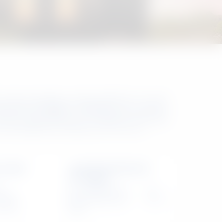
รนิต สะท้อนถึงความเรียบหรูมีสไตล์ ความลงตัว
ย สีเทาเป็นสีที่มีความยืดหยุ่นสูง เหมาะกับงาน
เช่น งานสถาปัตยกรรม การออกแบบภายใน หรือ
วยโทนที่เรียบง่าย ทันสมัย และไร้กาลเวลา
 value
Nominal thermal
values
1
Solar Reflectance
28
87,90
Solar Reflectance
28
0,0,65
Index